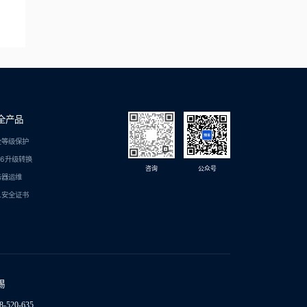
全产品
全等级保护
C6升级转换
咨询
公众号
务器运维
L安全证书
锡
8-520-635