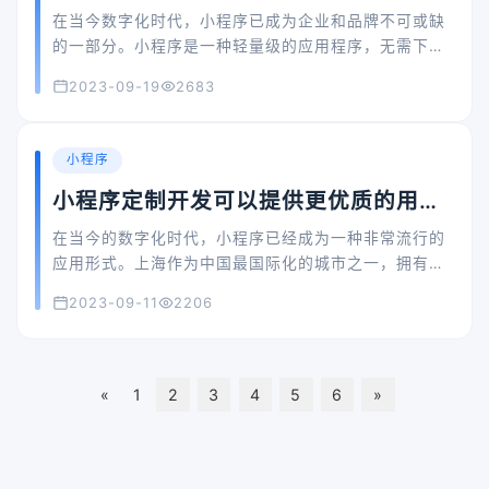
步骤?
在当今数字化时代，小程序已成为企业和品牌不可或缺
的一部分。小程序是一种轻量级的应用程序，无需下载
安装，只需扫描二维码或搜索即可使用。这为消费者提
2023-09-19
2683
供了方便快捷的使用体验，同时也成为了企业宣传和推
广的重要渠道。本文将探讨上海小程序开发定制的现
状、优势、服务内容、客户案例以及开发流程，让您更
小程序
好地了解这一行业。
小程序定制开发可以提供更优质的用户
体验
在当今的数字化时代，小程序已经成为一种非常流行的
应用形式。上海作为中国最国际化的城市之一，拥有着
众多的企业和品牌，因此小程序定制开发在这里也拥有
2023-09-11
2206
着广阔的市场前景。
«
1
2
3
4
5
6
»