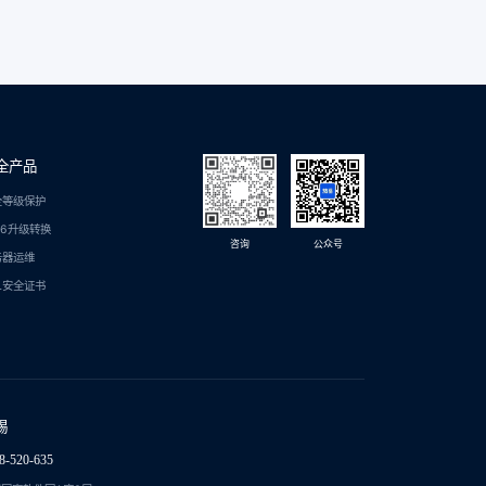
全产品
全等级保护
C6升级转换
咨询
公众号
务器运维
L安全证书
锡
8-520-635