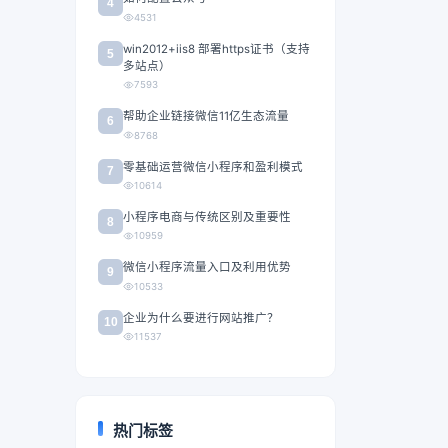
4
4531
win2012+iis8 部署https证书（支持
5
多站点）
7593
帮助企业链接微信11亿生态流量
6
8768
零基础运营微信小程序和盈利模式
7
10614
小程序电商与传统区别及重要性
8
10959
微信小程序流量入口及利用优势
9
10533
企业为什么要进行网站推广？
10
11537
热门标签