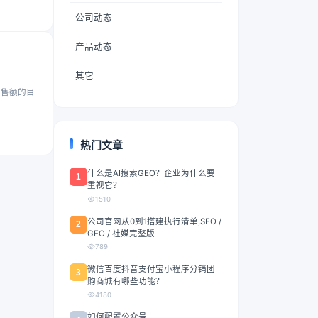
公司动态
产品动态
其它
销售额的目
热门文章
什么是AI搜索GEO？企业为什么要
1
重视它？
1510
公司官网从0到1搭建执行清单,SEO /
2
GEO / 社媒完整版
789
微信百度抖音支付宝小程序分销团
3
购商城有哪些功能？
4180
如何配置公众号