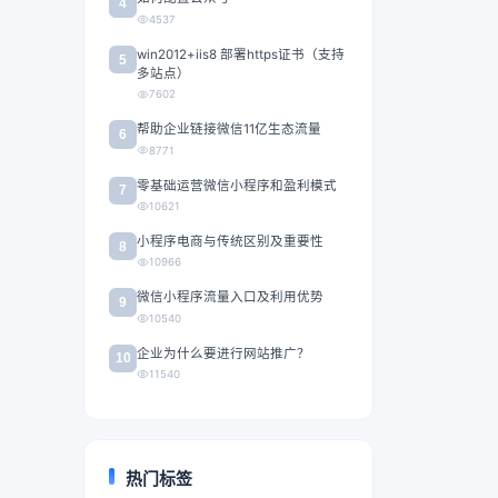
4
4537
win2012+iis8 部署https证书（支持
5
多站点）
7602
帮助企业链接微信11亿生态流量
6
8771
零基础运营微信小程序和盈利模式
7
10621
小程序电商与传统区别及重要性
8
10966
微信小程序流量入口及利用优势
9
10540
企业为什么要进行网站推广？
10
11540
热门标签