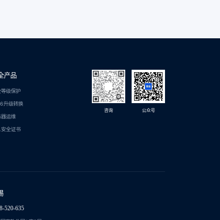
全产品
全等级保护
C6升级转换
咨询
公众号
务器运维
L安全证书
锡
8-520-635