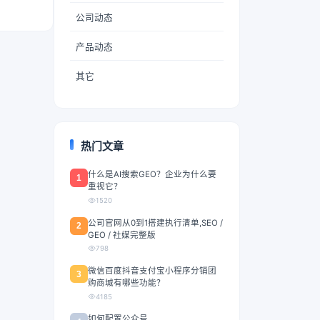
公司动态
产品动态
其它
热门文章
什么是AI搜索GEO？企业为什么要
1
重视它？
1520
公司官网从0到1搭建执行清单,SEO /
2
GEO / 社媒完整版
798
微信百度抖音支付宝小程序分销团
3
购商城有哪些功能？
4185
如何配置公众号