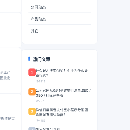
公司动态
产品动态
其它
热门文章
什么是AI搜索GEO？企业为什么要
1
企业产
重视它？
因此定制
1519
公司官网从0到1搭建执行清单,SEO /
2
GEO / 社媒完整版
797
微信百度抖音支付宝小程序分销团
3
购商城有哪些功能？
4183
如何配置公众号