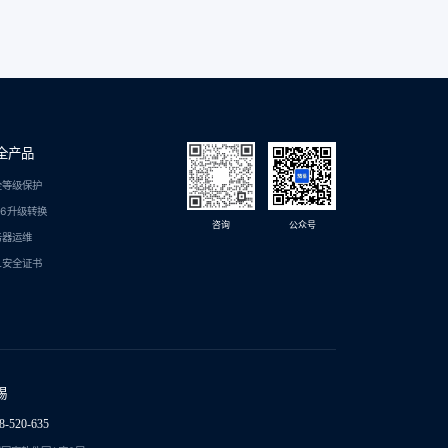
全产品
全等级保护
C6升级转换
咨询
公众号
务器运维
L安全证书
锡
8-520-635