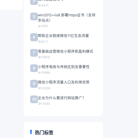
4
4537
win2012+iis8 部署https证书（支持
5
多站点）
7601
帮助企业链接微信11亿生态流量
6
8771
零基础运营微信小程序和盈利模式
7
10619
小程序电商与传统区别及重要性
8
10966
微信小程序流量入口及利用优势
9
10539
企业为什么要进行网站推广？
10
11540
热门标签